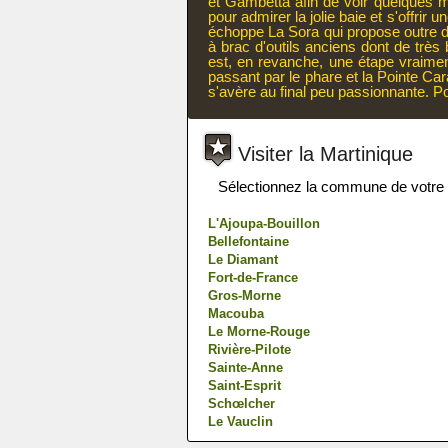
et Gambetta afin de voir quelques 
pour admirer la jolie baie et s'offrir 
échoppe La Sora qui propose outre du
à brac d'outils anciens dont de très 
est, en revanche, une étape vraiment
passant par le phare et la Pointe Cara
s'avère au final peu passionnante. Pou
Visiter la Martinique
Sélectionnez la commune de votre ch
L'Ajoupa-Bouillon
Bellefontaine
Le Diamant
Fort-de-France
Gros-Morne
Macouba
Le Morne-Rouge
Rivière-Pilote
Sainte-Anne
Saint-Esprit
Schœlcher
Le Vauclin