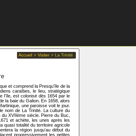
Accueil
>
Visiter
>
La Trinité
re
tique et comprend la Presqu'île de la
diens caraïbes, le lieu, stratégique
e l'île, est colonisé dès 1654 par le
de la baie du Galion. En 1658, alors
artinique, une paroisse voit le jour.
le nom de La Trinité. La culture du
n du XVIIème siècle. Pierre du Buc,
 1671 et achète, les unes après les
quasi totalité du territoire agricole
ntera la région jusqu'au début du
placent progressivement les petites