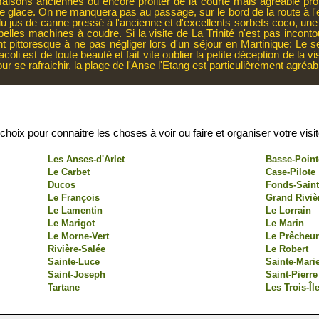
maisons anciennes ou encore profiter de la courte mais agréable p
une glace. On ne manquera pas au passage, sur le bord de la route à l'ent
 jus de canne pressé à l'ancienne et d'excellents sorbets coco, une 
belles machines à coudre. Si la visite de La Trinité n'est pas inconto
 pittoresque à ne pas négliger lors d'un séjour en Martinique: Le sent
coli est de toute beauté et fait vite oublier la petite déception de la
r se rafraichir, la plage de l'Anse l'Etang est particulièrement agréab
oix pour connaitre les choses à voir ou faire et organiser votre visit
Les Anses-d'Arlet
Basse-Point
Le Carbet
Case-Pilote
Ducos
Fonds-Saint
Le François
Grand Riviè
Le Lamentin
Le Lorrain
Le Marigot
Le Marin
Le Morne-Vert
Le Prêcheu
Rivière-Salée
Le Robert
Sainte-Luce
Sainte-Mari
Saint-Joseph
Saint-Pierre
Tartane
Les Trois-Îl