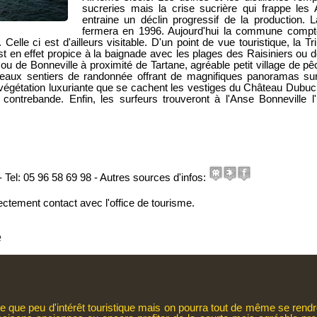
sucreries mais la crise sucrière qui frappe les
entraine un déclin progressif de la production. La
fermera en 1996. Aujourd'hui la commune compt
Celle ci est d'ailleurs visitable. D'un point de vue touristique, la T
t est en effet propice à la baignade avec les plages des Raisiniers o
ou de Bonneville à proximité de Tartane, agréable petit village de pê
aux sentiers de randonnée offrant de magnifiques panoramas sur u
la végétation luxuriante que se cachent les vestiges du Château Dubuc,
e contrebande. Enfin, les surfeurs trouveront à l'Anse Bonneville 
 Tel: 05 96 58 69 98 - Autres sources d'infos:
ectement contact avec l'office de tourisme.
é
te que peu d'intérêt touristique mais on pourra tout de même se rend