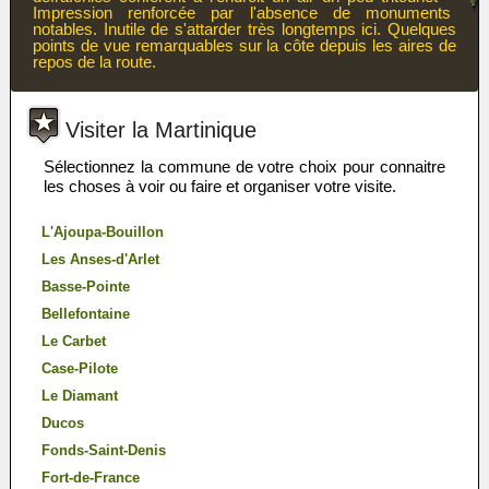
Impression renforcée par l'absence de monuments
notables. Inutile de s'attarder très longtemps ici. Quelques
points de vue remarquables sur la côte depuis les aires de
repos de la route.
Visiter la Martinique
Sélectionnez la commune de votre choix pour connaitre
les choses à voir ou faire et organiser votre visite.
L'Ajoupa-Bouillon
Les Anses-d'Arlet
Basse-Pointe
Bellefontaine
Le Carbet
Case-Pilote
Le Diamant
Ducos
Fonds-Saint-Denis
Fort-de-France