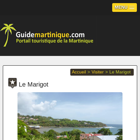
MENU
Accueil
>
Visiter
>
Le Marigot
Le Marigot