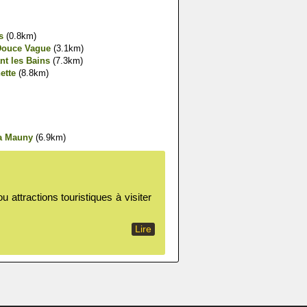
s
(0.8km)
Douce Vague
(3.1km)
nt les Bains
(7.3km)
ette
(8.8km)
La Mauny
(6.9km)
 attractions touristiques à visiter
Lire