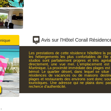
Avis sur l'Hôtel Corail Résidenc
Les prestations de cette résidence hôtellière la p
les hébergements les plus confortables de l'ile 
studios sont parfaitement propres et très agréa
directement, une vue mer. L'emplacement est 
Martinique. La proximité immédiate des plages est 
bémol: Le quartier désert, dans lequel se situe
résidences de vacances ou de maisons destinée
plages et restaurants des environs sont donc sou
touristiques. Une adresse qui ne plaira donc pa
recherce d'authenticité.
.