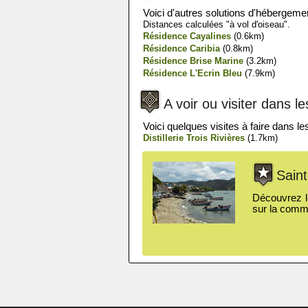
Voici d'autres solutions d'hébergeme
Distances calculées "à vol d'oiseau".
Résidence Cayalines
(0.6km)
Résidence Caribia
(0.8km)
Résidence Brise Marine
(3.2km)
Résidence L'Ecrin Bleu
(7.9km)
A voir ou visiter dans l
Voici quelques visites à faire dans l
Distillerie Trois Rivières
(1.7km)
Sain
Découvrez le
sur la comm