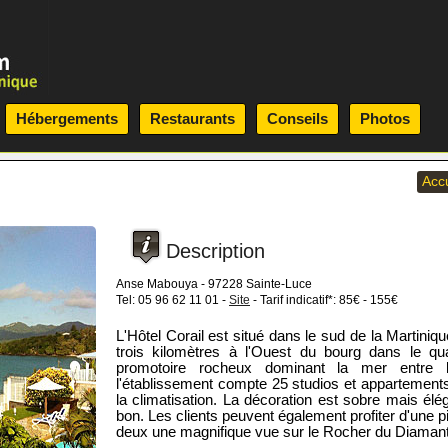
Hébergements
Restaurants
Conseils
Photos
Accu
Description
Anse Mabouya - 97228 Sainte-Luce
Tel: 05 96 62 11 01 -
Site
- Tarif indicatif*: 85€ - 155€
L'Hôtel Corail est situé dans le sud de la Martini
trois kilomètres à l'Ouest du bourg dans le quar
promotoire rocheux dominant la mer entre
l'établissement compte 25 studios et appartements
la climatisation. La décoration est sobre mais élé
bon. Les clients peuvent également profiter d'une pi
deux une magnifique vue sur le Rocher du Diamant