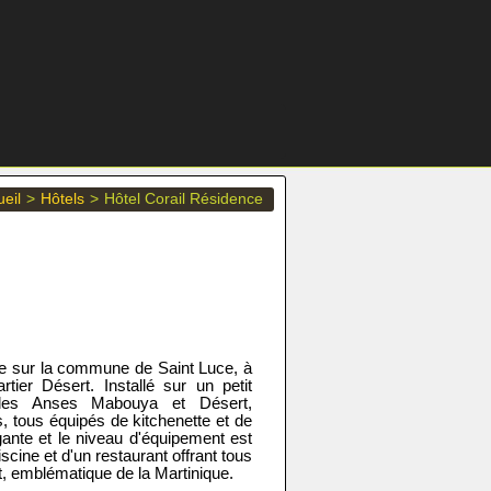
eil
>
Hôtels
>
Hôtel Corail Résidence
que sur la commune de Saint Luce, à
tier Désert. Installé sur un petit
 les Anses Mabouya et Désert,
, tous équipés de kitchenette et de
gante et le niveau d'équipement est
scine et d'un restaurant offrant tous
, emblématique de la Martinique.