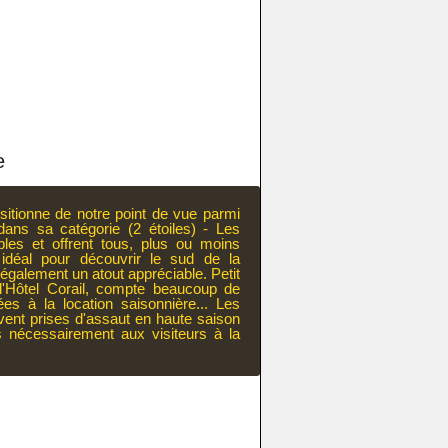
e
ositionne de notre point de vue parmi
dans sa catégorie (2 étoiles) - Les
bles et offrent tous, plus ou moins
idéal pour découvrir le sud de la
également un atout appréciable. Petit
 l'Hôtel Corail, compte beaucoup de
s à la location saisonnière... Les
vent prises d'assaut en haute saison
s nécessairement aux visiteurs à la