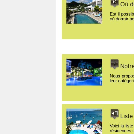
Où do
Est il possi
où dormir po
Notr
Nous proposo
leur catégor
Liste
Voici la lis
résidences 