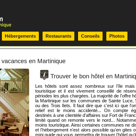
Hébergements
Restaurants
Conseils
Photos
e vacances en Martinique
Trouver le bon hôtel en Martini
Les hôtels sont assez nombreux sur l'île mais
touristique et il est vivement conseillé de rése
périodes les plus chargées. La majorité de l'offre 
la Martinique sur les communes de Sainte Luce, 
ou des Trois Ilets. Il faut dire que c'est ici que l'
relief est le moins accidenté... On compte é
destinés à une clientèle d'affaires sur Fort de Fran
limité quand on remonte vers le nord... Notammen
moins touristique. Ainsi certaines communes ne di
et l'hébergement n'est alors possible qu'en gites 
mini guide qui vous permettra de trouver l'hôtel qu