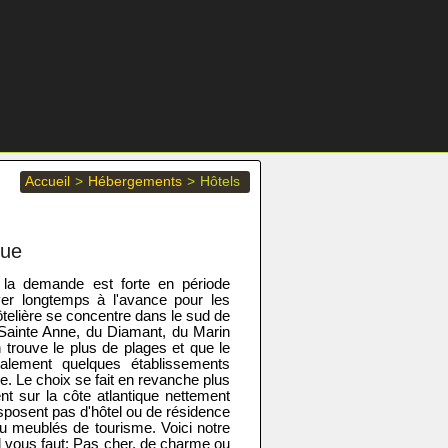
Accueil
>
Hébergements
>
Hôtels
que
 la demande est forte en période
rver longtemps à l'avance pour les
hôtelière se concentre dans le sud de
Sainte Anne, du Diamant, du Marin
on trouve le plus de plages et que le
galement quelques établissements
ce. Le choix se fait en revanche plus
t sur la côte atlantique nettement
sposent pas d'hôtel ou de résidence
ou meublés de tourisme. Voici notre
'il vous faut: Pas cher, de charme ou