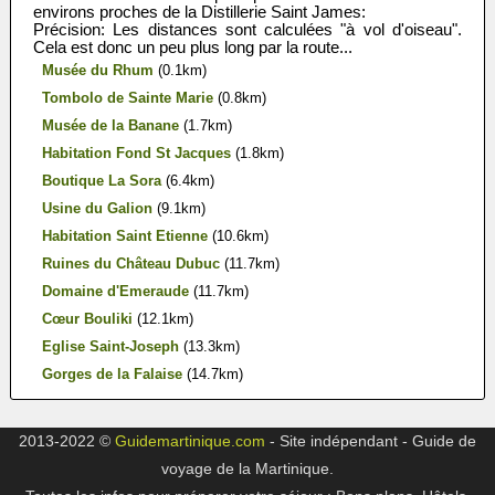
environs proches de la Distillerie Saint James:
Précision: Les distances sont calculées "à vol d'oiseau".
Cela est donc un peu plus long par la route...
Musée du Rhum
(0.1km)
Tombolo de Sainte Marie
(0.8km)
Musée de la Banane
(1.7km)
Habitation Fond St Jacques
(1.8km)
Boutique La Sora
(6.4km)
Usine du Galion
(9.1km)
Habitation Saint Etienne
(10.6km)
Ruines du Château Dubuc
(11.7km)
Domaine d'Emeraude
(11.7km)
Cœur Bouliki
(12.1km)
Eglise Saint-Joseph
(13.3km)
Gorges de la Falaise
(14.7km)
2013-2022 ©
Guidemartinique.com
- Site indépendant - Guide de
voyage de la Martinique.