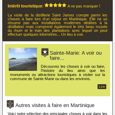
Intérêt touristique:
A ne pas manquer !
La visite de la distillerie Saint James compte parmi les
choses à faire lors d'un séjour en Martinique. Elle ne se
résume pas aux installations modernes dédiées à la
distillation mais comprend également le très beau musée
du rhum et le train des plantations avec lequel on peut
effectuer quelques kilomètres... Un lieu à voir.
Sainte-Marie: A voir ou
faire...
Découvrez les choses à voir ou faire,
l'histoire du lieu ainsi que les
monuments ou attractions touristiques à visiter sur la
commune de Sainte Marie ou dans les environs.
Lire
Autres visites à faire en Martinique
Voici notre sélection des principales choses à voir dans les