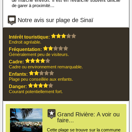
de marche environ. Il est en revanche souvent difficile
de garer à proximité…
Notre avis sur plage de Sinaï
Intérêt touristique:
Endroit agréable.
Fréquentation:
Généralement peu de visiteurs.
Cadre:
Cadre ou environnement remarquable.
Enfants:
Plage peu conseillée aux enfants.
Danger:
Courant potentiellement fort.
Grand Rivière: A voir ou
faire...
Cette plage se trouve sur la commune