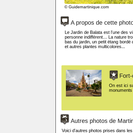
© Guidemartinique.com
A propos de cette phot
Le Jardin de Balata est l'une des v
personne indifférent… La nature trop
bas du jardin, un petit étang bord
et autres plantes multicolores...
Fort-
On est ici s
monuments ou
Autres photos de Marti
Voici d'autres photos prises dans les