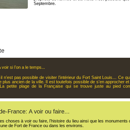
Septembre.
te
 voir si l'on a le temps...
il n'est pas possible de visiter l'intérieur du Fort Saint Louis… Ce q
le plus ancien de la ville. Il est toutefois possible de s'en approcher 
 La petite plage de la Française qui se trouve juste au pied cons
de-France: A voir ou faire...
s choses à voir ou faire, l'histoire du lieu ainsi que les monuments ou
une de Fort de France ou dans les environs.