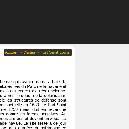
Accueil
>
Visites
>
Fort Saint Louis
heuse qui avance dans la baie de
 quelques pas du Parc de la Savane et
ons à cet endroit est très ancienne,
es après le début de la colonisation
cle les structures de défense sont
rme actuelle en 1680. Le Fort Saint
se de 1759 mais doit en revanche
rs contre les forces anglaises. Au
rces armées et devient un zoo... La
ase navale. Le site reste à ce jour
e lors des journées du patrimoine en