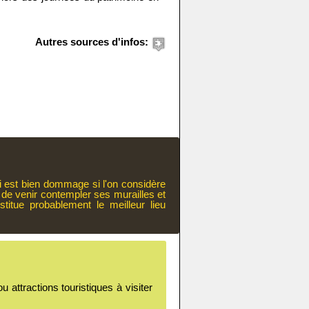
Autres sources d'infos:
ui est bien dommage si l'on considère
et de venir contempler ses murailles et
titue probablement le meilleur lieu
 attractions touristiques à visiter