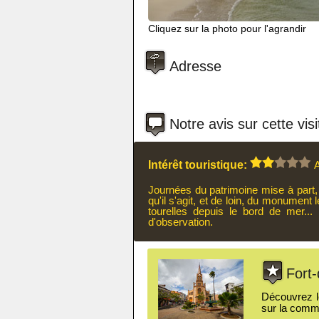
Cliquez sur la photo pour l'agrandir
Adresse
Notre avis sur cette visi
Intérêt touristique:
A
Journées du patrimoine mise à part, 
qu'il s'agit, et de loin, du monument 
tourelles depuis le bord de mer...
d'observation.
Fort-
Découvrez le
sur la comm