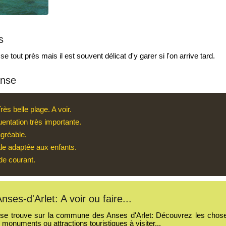
s
e tout près mais il est souvent délicat d'y garer si l'on arrive tard.
Anse
rès belle plage. A voir.
entation très importante.
gréable.
ale adaptée aux enfants.
de courant.
nses-d'Arlet: A voir ou faire...
se trouve sur la commune des Anses d'Arlet: Découvrez les choses à 
s monuments ou attractions touristiques à visiter...