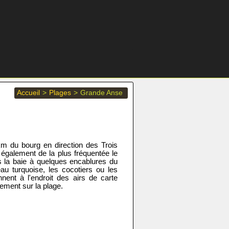
Accueil
>
Plages
>
Grande Anse
km du bourg en direction des Trois
t également de la plus fréquentée le
 la baie à quelques encablures du
eau turquoise, les cocotiers ou les
nent à l'endroit des airs de carte
tement sur la plage.