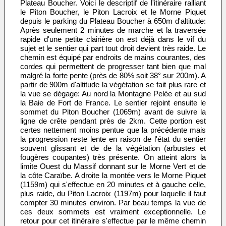
Plateau Boucher. Voici le descriptif de l'itinéraire ralliant
le Piton Boucher, le Piton Lacroix et le Morne Piquet
depuis le parking du Plateau Boucher à 650m d'altitude:
Après seulement 2 minutes de marche et la traversée
rapide d'une petite clairière on est déjà dans le vif du
sujet et le sentier qui part tout droit devient très raide. Le
chemin est équipé par endroits de mains courantes, des
cordes qui permettent de progresser tant bien que mal
malgré la forte pente (près de 80% soit 38° sur 200m). A
partir de 900m d'altitude la végétation se fait plus rare et
la vue se dégage: Au nord la Montagne Pelée et au sud
la Baie de Fort de France. Le sentier rejoint ensuite le
sommet du Piton Boucher (1069m) avant de suivre la
ligne de crête pendant près de 2km. Cette portion est
certes nettement moins pentue que la précédente mais
la progression reste lente en raison de l'état du sentier
souvent glissant et de de la végétation (arbustes et
fougères coupantes) très présente. On atteint alors la
limite Ouest du Massif donnant sur le Morne Vert et de
la côte Caraïbe. A droite la montée vers le Morne Piquet
(1159m) qui s'effectue en 20 minutes et à gauche celle,
plus raide, du Piton Lacroix (1197m) pour laquelle il faut
compter 30 minutes environ. Par beau temps la vue de
ces deux sommets est vraiment exceptionnelle. Le
retour pour cet itinéraire s'effectue par le même chemin