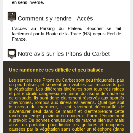
en sens inverse.
Comment s'y rendre - Accès
L'accès au Parking du Plateau Boucher se fait
facilement par la Route de la Trace (N3) depuis Fort de
France.
Notre avis sur les Pitons du Carbet
Une randonnée très difficile et peu balisée
Les sentiers des Pitons du Carbet sont peu fréquentés, pas
ou peu balisés, et souvent peu visibles car recouverts par
la végétation. Les différents itinéraires sont tous très raides
et par endroits dangereux en raison du risque de chute ou
de glissade. Ils sont donc clairement réservés aux sportifs
chevronnés, rompus aux itinéraires aériens. Quel que soit
le niveau du marcheur, il est vivement déconseillé de
s'aventurer seul dans ce massif et d'entreprendre cette
rando par temps pluvieux ou nuageux. Parmi l'équipement
à prévoir: De bonnes chaussures de marche bien sur mais
aussi un pantalon pour limiter les griffures et coupures
causées par la végétation sans oublier un téléphone (dans