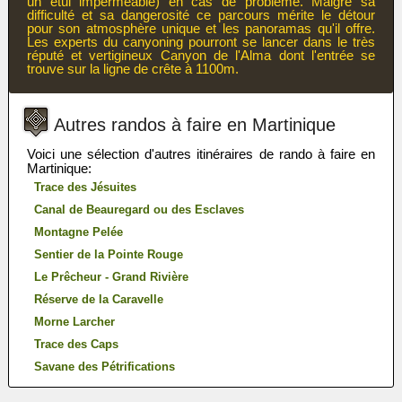
un étui imperméable) en cas de problème. Malgré sa
difficulté et sa dangerosité ce parcours mérite le détour
pour son atmosphère unique et les panoramas qu'il offre.
Les experts du canyoning pourront se lancer dans le très
réputé et vertigineux Canyon de l'Alma dont l'entrée se
trouve sur la ligne de crête à 1100m.
Autres randos à faire en Martinique
Voici une sélection d'autres itinéraires de rando à faire en
Martinique:
Trace des Jésuites
Canal de Beauregard ou des Esclaves
Montagne Pelée
Sentier de la Pointe Rouge
Le Prêcheur - Grand Rivière
Réserve de la Caravelle
Morne Larcher
Trace des Caps
Savane des Pétrifications